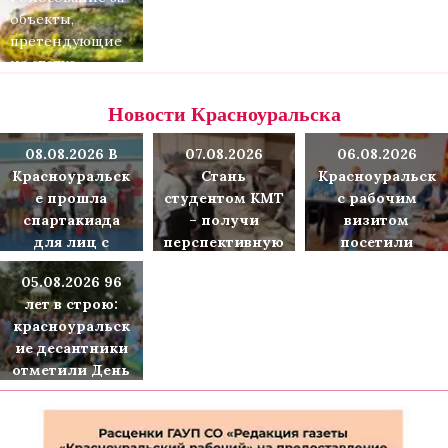
Свердловской
области в 2026
объекты,
области
году
претендующие
на статус
«Достояние
Среднего
Новости Красноуральска
Урала»
стартовало в
08.08.2026 В
07.08.2026
06.08.2026
Свердловской
Красноуральск
Стань
Красноуральск
области
е прошла
студентом КМТ
с рабочим
спартакиада
– получи
визитом
для лиц с
перспективную
посетили
ограниченным
и
заместитель
05.08.2026 96
и
востребованну
губернатора
лет в строю:
возможностям
ю профессию
Свердловской
красноуральск
и здоровья
по программе
области –
ие десантники
«Профессионал
руководитель
отметили День
итет»!
Аппарата
ВДВ
губернатора и
Правительства
Свердловской