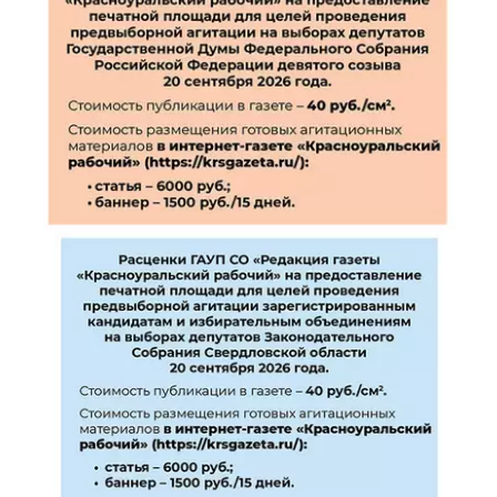
области Сергей
Никонов и
управляющий
Администраци
ей Северного
управленческо
го округа
Александр
Вервейн