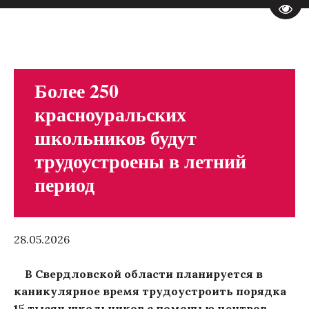
Пере
Более 250
красноуральских
школьников будут
трудоустроены в летний
период
28.05.2026
В Свердловской области планируется в
каникулярное время трудоустроить порядка
15 тысяч школьников с помощью центров