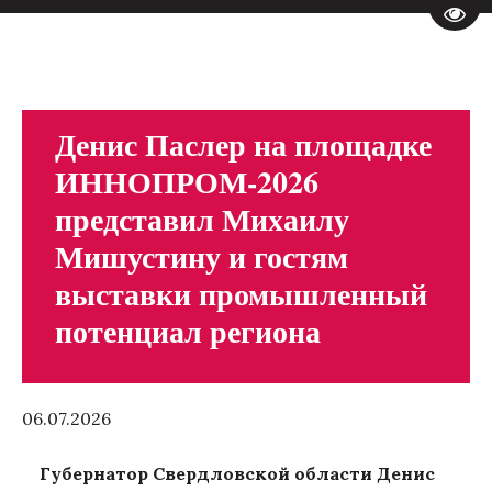
Пере
Денис Паслер на площадке
ИННОПРОМ-2026
представил Михаилу
Мишустину и гостям
выставки промышленный
потенциал региона
06.07.2026
Губернатор Свердловской области Денис