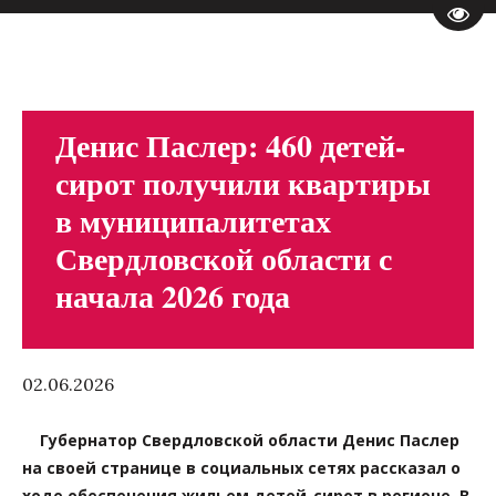
Пере
Денис Паслер: 460 детей-
сирот получили квартиры
в муниципалитетах
Свердловской области с
начала 2026 года
02.06.2026
Губернатор Свердловской области Денис Паслер
на своей странице в социальных сетях рассказал о
ходе обеспечения жильем детей-сирот в регионе. В