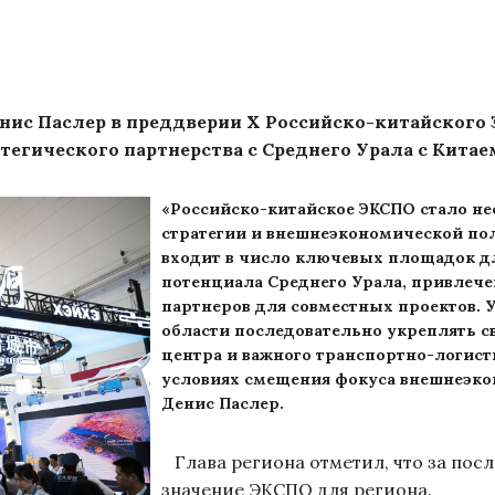
с Паслер в преддверии X Российско-китайского ЭК
атегического партнерства с Среднего Урала с Китае
«Российско-китайское ЭКСПО стало н
стратегии и внешнеэкономической пол
входит в число ключевых площадок д
потенциала Среднего Урала, привлече
партнеров для совместных проектов. 
области последовательно укреплять 
центра и важного транспортно-логисти
условиях смещения фокуса внешнеэкон
Денис Паслер.
Глава региона отметил, что за пос
значение ЭКСПО для региона.