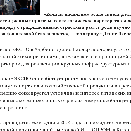
«Если на начальном этапе акцент дел
нвестиционные проекты, технологическое партнерство и 
: наряду с традиционными отраслями растет роль научно
ов финансовой безопасности», – подчеркнул Денис Пасле
ное ЭКСПО в Харбине, Денис Паслер подчеркнул, что 
 китайскими регионами, прежде всего с провинцией Х
ртнеров для реализации крупных инфраструктурных и
ское ЭКСПО способствует росту поставок за счет уст
году экспорт сельскохозяйственной продукции из рег
еменно фиксируется устойчивый интерес китайских и
и высокотехнологичных отраслях, чему способствует 
а в регионе.
оводится ежегодно с 2014 года и проходит с чередо
родной промышленной выставкой ИННОПРОМ, в Китае – 