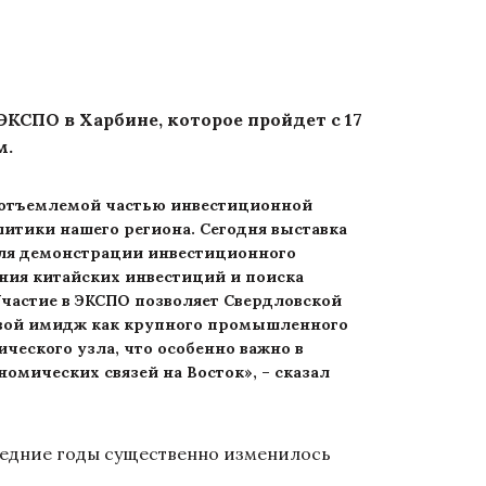
СПО в Харбине, которое пройдет с 17
м.
еотъемлемой частью инвестиционной
итики нашего региона. Сегодня выставка
ля демонстрации инвестиционного
ния китайских инвестиций и поиска
Участие в ЭКСПО позволяет Свердловской
свой имидж как крупного промышленного
ческого узла, что особенно важно в
омических связей на Восток», – сказал
ледние годы существенно изменилось