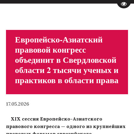
Пере
Европейско-Азиатский
правовой конгресс
объединит в Свердловской
области 2 тысячи ученых и
практиков в области права
17.05.2026
XIX сессия Европейско-Азиатского
правового конгресса — одного из крупнейших
правовых форумов евразийского