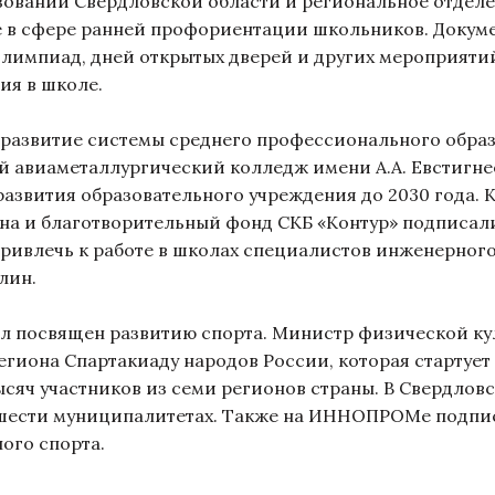
зований Свердловской области и региональное отде
 в сфере ранней профориентации школьников. Докум
олимпиад, дней открытых дверей и других мероприяти
ия в школе.
развитие системы среднего профессионального образ
ий авиаметаллургический колледж имени А.А. Евстиг
звития образовательного учреждения до 2030 года. 
на и благотворительный фонд СКБ «Контур» подписал
привлечь к работе в школах специалистов инженерног
плин.
 посвящен развитию спорта. Министр физической кул
егиона Спартакиаду народов России, которая стартует 
ысяч участников из семи регионов страны. В Свердлов
 в шести муниципалитетах. Также на ИННОПРОМе подпи
ного спорта.