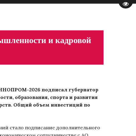
Пере
ышленности и кадровой
ННОПРОМ-2026 подписал губернатор
ти, образования, спорта и развития
рств. Общий объем инвестиций по
ий стало подписание дополнительного
кономическом сотрудничестве с АО