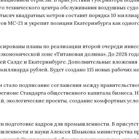
го технического центра обслуживания воздушных судо
тысяч квадратных метров составят порядка 10 миллиар
ов МС-21 и укрепит позиции Екатеринбурга как одног
рованы планы по реализации второй очереди инвес
 экономической зоне «Титановая долина». До 2028 го
ей Салде и Екатеринбурге. Дополнительные вложения 
 миллиарда рублей. Будет создано 115 новых рабочих м
и стало подписание соглашения между правительство
регионе Стандарта общественного капитала бизнеса. 
ий, экологические проекты, создание комфортных усл
подготовке кадров для промышленности. В присутств
ышленности и науки Алексея Шмыкова министерства п