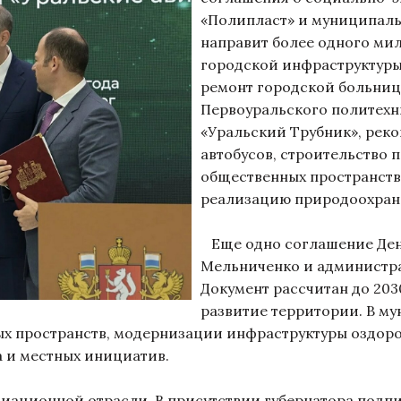
«Полипласт» и муниципаль
направит более одного ми
городской инфраструктуры
ремонт городской больниц
Первоуральского политехн
«Уральский Трубник», рек
автобусов, строительство 
общественных пространств
реализацию природоохран
Еще одно соглашение Ден
Мельниченко и администра
Документ рассчитан до 203
развитие территории. В м
ых пространств, модернизации инфраструктуры оздоро
а и местных инициатив.
иационной отрасли. В присутствии губернатора подпи