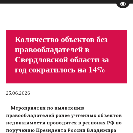
Пере
Количество объектов без
правообладателей в
Свердловской области за
год сократилось на 14%
25.06.2026
Мероприятия по выявлению
правообладателей ранее учтенных объектов
недвижимости проводятся в регионах РФ по
поручению Президента России Владимира