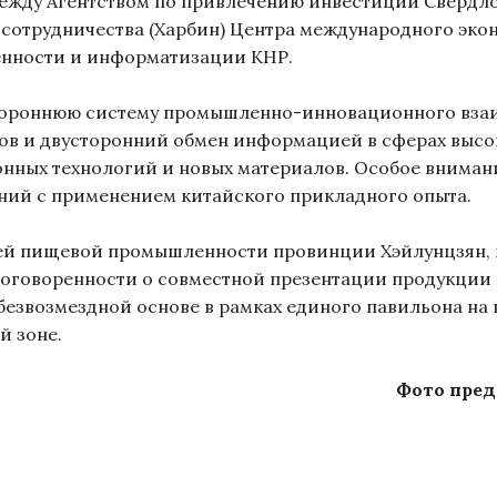
ежду Агентством по привлечению инвестиций Свердл
отрудничества (Харбин) Центра международного экон
енности и информатизации КНР.
тороннюю систему промышленно-инновационного вза
ов и двусторонний обмен информацией в сферах высо
нных технологий и новых материалов. Особое вниман
ний с применением китайского прикладного опыта.
ей пищевой промышленности провинции Хэйлунцзян, 
 договоренности о совместной презентации продукц
безвозмездной основе в рамках единого павильона на 
й зоне.
Фото пред