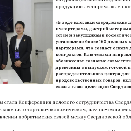
продукцию лесопромышленног
«В ходе выставки свердловские
импортерами, дистрибьюторами
сетей и закупщиками косметичес
установлено более 160 деловых 
партнерами, что создаст основу
контрактов. Ключевыми направ
обозначены: создание совместны
древесины с выпуском готовой п
распределительного центра для
продовольственных товаров, вк
сказал глава делегации Свердл
стала Конференция делового сотрудничества Свердл
глашения о торгово-экономическом, научно-техническ
влении побратимских связей между Свердловской об