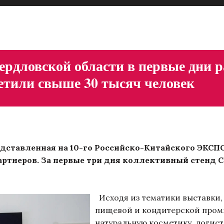
рдловской области в первые дни р
тили свыше 30 тысяч человек
тавленная на 10-го Российско-Китайского ЭКСПО,
артнеров. За первые три дня коллективный стенд 
Исходя из тематики выставки,
пищевой и кондитерской пром
натуральную косметику, логист