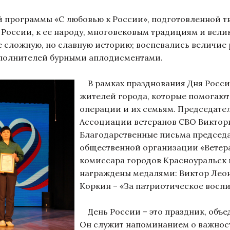
программы «С любовью к России», подготовленной т
России, к ее народу, многовековым традициям и велик
ее сложную, но славную историю; воспевались величие
сполнителей бурными аплодисментами.
В рамках празднования Дня Росси
жителей города, которые помогают
операции и их семьям. Председате
Ассоциации ветеранов СВО Виктор
Благодарственные письма председ
общественной организации «Ветер
комиссара городов Красноуральск 
награждены медалями: Виктор Леон
Коркин – «За патриотическое восп
День России – это праздник, объе
Он служит напоминанием о важнос