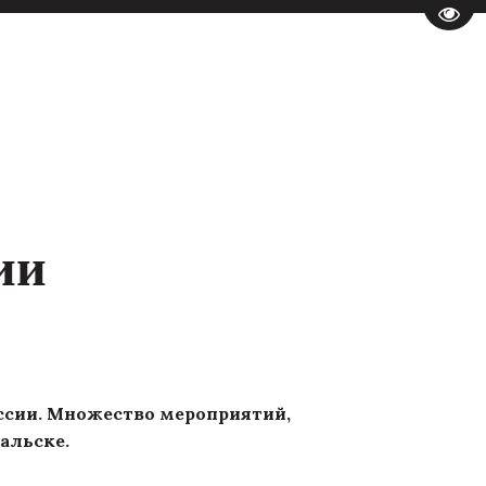
Пере
ии
ссии. Множество мероприятий,
ральске.