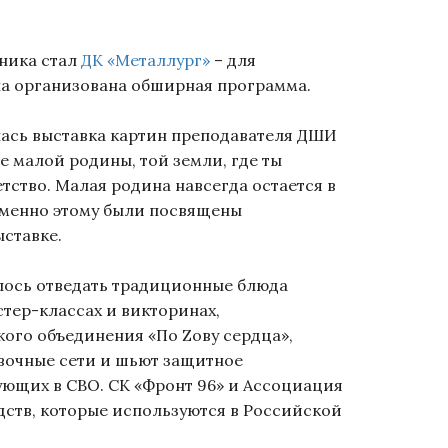
ника стал
ДК «Металлург»
– для
ла организована обширная программа.
ась выставка картин преподавателя ДШИ
 малой родины, той земли, где ты
етство. Малая родина навсегда остается в
 Именно этому были посвящены
ыставке.
ось отведать традиционные блюда
стер-классах и викторинах,
кого объединения «По Zову сердца»,
вочные сети и шьют защитное
ующих в СВО. СК «Фронт 96» и Ассоциация
дств, которые используются в Российской