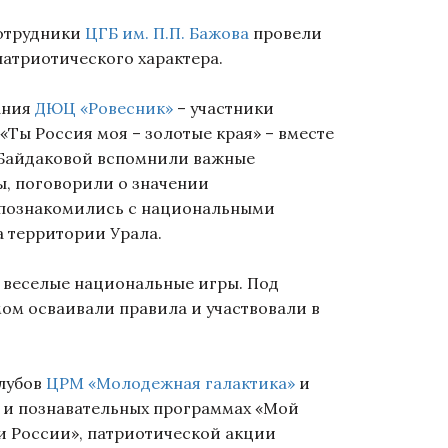
отрудники
ЦГБ им. П.П. Бажова
провели
патриотического характера.
ания
ДЮЦ «Ровесник»
– участники
Ты Россия моя – золотые края» – вместе
 Байдаковой вспомнили важные
, поговорили о значении
 познакомились с национальными
 территории Урала.
веселые национальные игры. Под
мом осваивали правила и участвовали в
лубов
ЦРМ «Молодежная галактика»
и
х и познавательных программах «Мой
ди России», патриотической акции