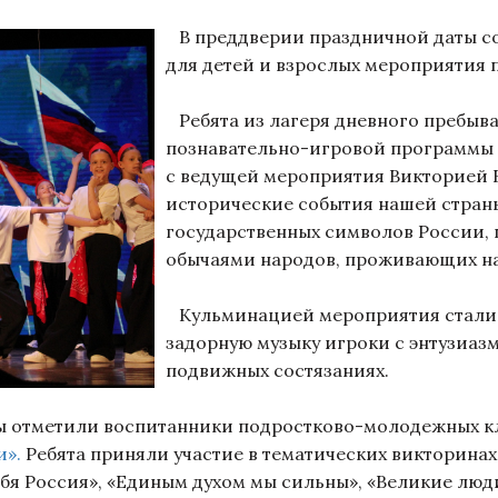
В преддверии праздничной даты с
для детей и взрослых мероприятия 
Ребята из лагеря дневного пребыв
познавательно-игровой программы «
с ведущей мероприятия Викторией
исторические события нашей страны
государственных символов России,
обычаями народов, проживающих на
Кульминацией мероприятия стали 
задорную музыку игроки с энтузиаз
подвижных состязаниях.
ы отметили воспитанники подростково-молодежных к
».
Ребята приняли участие в тематических викторина
тебя Россия», «Единым духом мы сильны», «Великие лю