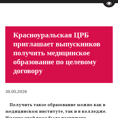
Пере
Красноуральская ЦРБ
приглашает выпускников
получить медицинское
образование по целевому
договору
30.05.2026
Получить такое образование можно как в
медицинском институте, так и в колледже.
Именно этой теме была посвящена