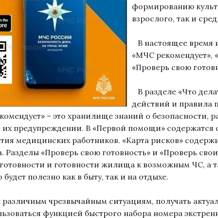
формированию культу
взрослого, так и ср
В настоящее время и
«МЧС рекомендует», 
«Проверь свою готовн
В разделе «Что дела
действий и правила 
омендует» – это хранилище знаний о безопасности, 
 их предупреждении. В «Первой помощи» содержатся с
ия медицинских работников. «Карта рисков» содерж
. Разделы «Проверь свою готовность» и «Проверь свои
 готовности и готовности жилища к возможным ЧС, а 
 будет полезно как в быту, так и на отдыхе.
 различным чрезвычайным ситуациям, получать актуа
льзоваться функцией быстрого набора номера экстрен