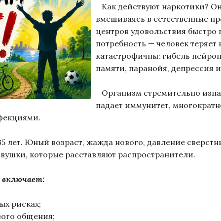
Как действуют наркотики? Они
вмешиваясь в естественные пр
центров удовольствия быстро 
потребность — человек теряет
катастрофичны: гибель нейрон
памяти, паранойя, депрессия и
Организм стремительно изнаш
падает иммунитет, многократн
нфекциями.
5 лет. Юный возраст, жажда нового, давление сверст
овушки, которые расставляют распространители.
 включает:
ых рисках;
вого общения;