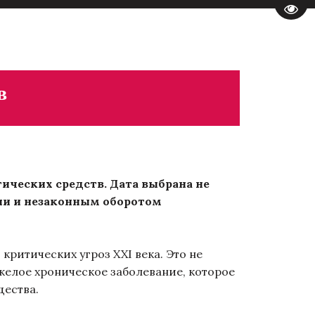
Пере
в
ических средств. Дата выбрана не
ии и незаконным оборотом
ритических угроз XXI века. Это не
яжелое хроническое заболевание, которое
щества.