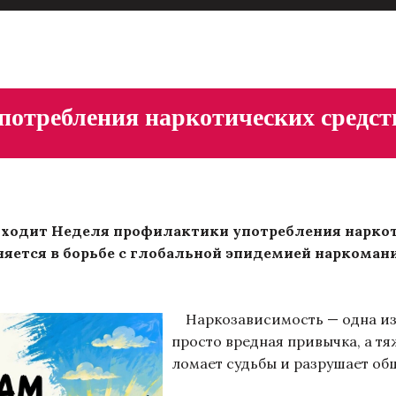
потребления наркотических средст
проходит Неделя профилактики употребления наркот
няется в борьбе с глобальной эпидемией наркоман
Наркозависимость — одна из к
просто вредная привычка, а т
ломает судьбы и разрушает об