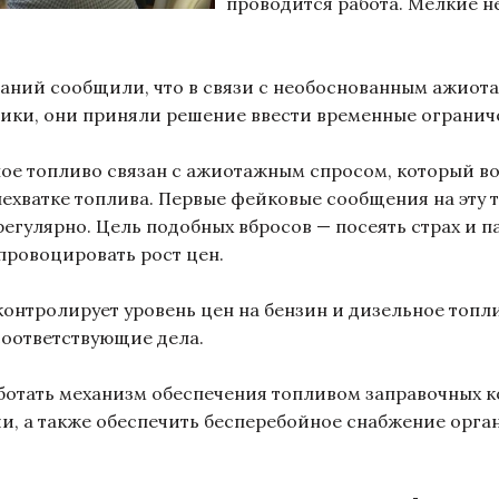
проводится работа. Мелкие н
ний сообщили, что в связи с необоснованным ажиота
ики, они приняли решение ввести временные огранич
е топливо связан с ажиотажным спросом, который в
хватке топлива. Первые фейковые сообщения на эту т
я регулярно. Цель подобных вбросов — посеять страх и 
спровоцировать рост цен.
тролирует уровень цен на бензин и дизельное топлив
соответствующие дела.
тать механизм обеспечения топливом заправочных ком
и, а также обеспечить бесперебойное снабжение орг