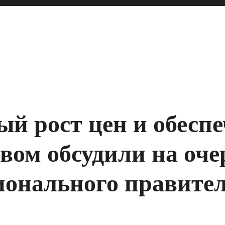
й рост цен и обесп
вом обсудили на оч
ионального правите