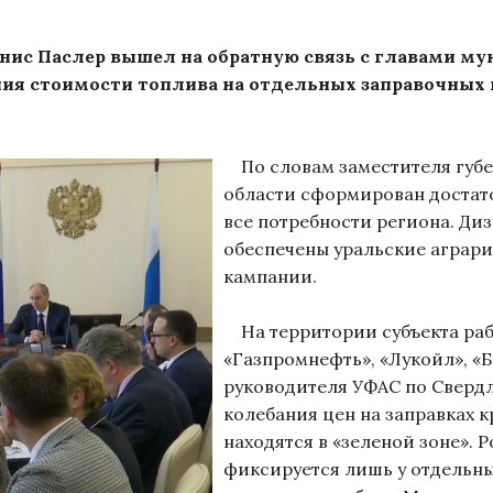
нис Паслер вышел на обратную связь с главами м
я стоимости топлива на отдельных заправочных к
По словам заместителя губе
области сформирован достато
все потребности региона. Ди
обеспечены уральские аграрии
кампании.
На территории субъекта раб
«Газпромнефть», «Лукойл», «
руководителя УФАС по Сверд
колебания цен на заправках 
находятся в «зеленой зоне». 
фиксируется лишь у отдельны