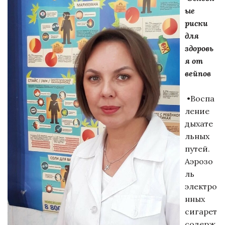
ые
риски
для
здоровь
я от
вейпов
•Воспа
ление
дыхате
льных
путей.
Аэрозо
ль
электро
нных
сигарет
содерж