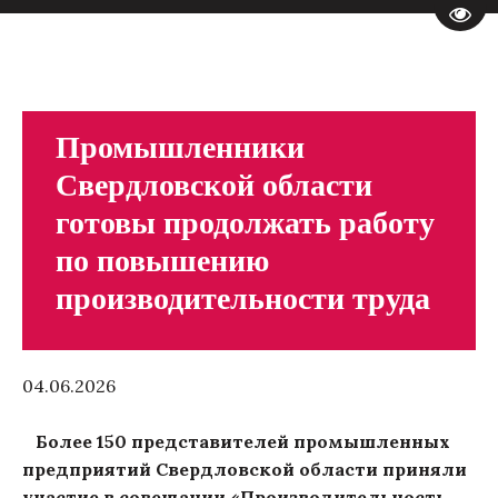
Пере
Промышленники
Свердловской области
готовы продолжать работу
по повышению
производительности труда
04.06.2026
Более 150 представителей промышленных
предприятий Свердловской области приняли
участие в совещании «Производительность