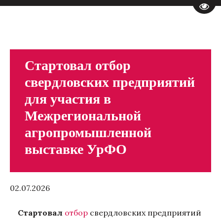
Пере
Стартовал отбор
свердловских предприятий
для участия в
Межрегиональной
агропромышленной
выставке УрФО
02.07.2026
Стартовал
отбор
свердловских предприятий