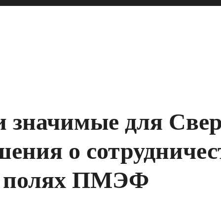
и значимые для Све
шения о сотрудничес
а полях ПМЭФ