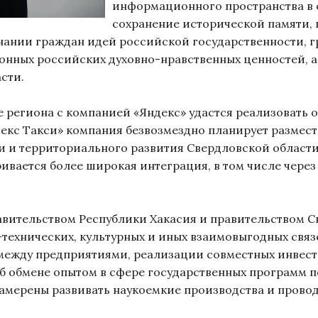
информационного пространства в 
сохранение исторической памяти,
нании граждан идей российской государственности, г
ных российских духовно-нравственных ценностей, а
асти.
 региона с компанией «Яндекс» удастся реализовать 
декс Такси» компания безвозмездно планирует размест
 и территориального развития Свердловской области
вается более широкая интеграция, в том числе через
вительством Республики Хакасия и правительством С
-технических, культурных и иных взаимовыгодных свя
между предприятиями, реализации совместных инвест
об обмене опытом в сфере государственных программ п
амерены развивать наукоемкие производства и пров