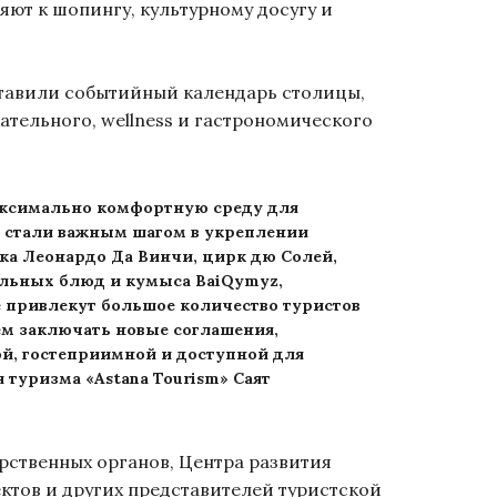
яют к шопингу, культурному досугу и
ставили событийный календарь столицы,
ательного, wellness и гастрономического
максимально комфортную среду для
е, стали важным шагом в укреплении
ка Леонардо Да Винчи, цирк дю Солей,
альных блюд и кумыса BaiQymyz,
е привлекут большое количество туристов
ем заключать новые соглашения,
ой, гостеприимной и доступной для
 туризма «Astana Tourism» Саят
рственных органов, Центра развития
ектов и других представителей туристской