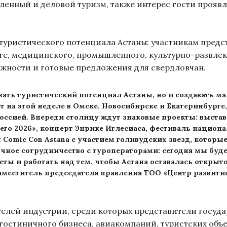
енный и деловой туризм, также интерес гости проявл
туристического потенциала Астаны: участникам пред
ure, медицинского, промышленного, культурно-развлек
ожности и готовые предложения для свердловчан.
ывать туристический потенциал Астаны, но и создавать 
ит на этой неделе в Омске, Новосибирске и Екатеринбург
оссией. Впереди столицу ждут знаковые проекты: выстав
о 2026», концерт Энрике Иглесиаса, фестиваль национ
omic Con Astana с участием голивудских звезд, которы
очное сотрудничество с туроператорами: сегодня мы буд
еты и работать над тем, чтобы Астана оставалась открыт
заместитель председателя правления ТОО «Центр развития
елей индустрии, среди которых представители госуда
, гостиничного бизнеса, авиакомпаний, туристских объ