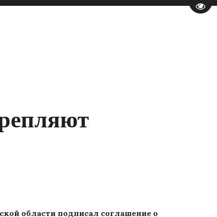
Пере
крепляют
ской области подписал соглашение о