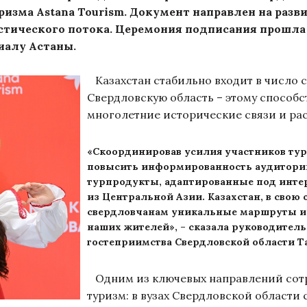
ризма Astana Tourism. Документ направлен на раз
стического потока. Церемония подписания прошла 
иалу Астаны.
Казахстан стабильно входит в число с
Свердловскую область – этому способс
многолетние исторические связи и ра
«Скоординировав усилия участников ту
повысить информированность аудитории
турпродукты, адаптированные под инте
из Центральной Азии. Казахстан, в свою
свердловчанам уникальные маршруты и 
наших жителей», – сказала руководител
гостеприимства Свердловской области Т
Одним из ключевых направлений сотр
туризм: в вузах Свердловской области