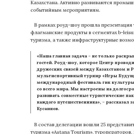
Казахстана. Активно развиваются промышл
событийным мероприятиям.
В рамках роуд-шоу прошла презентация 
флагманские продукты в сегментах b-leis
туризма, а также инфраструктурные возм
«Наша главная задача – не только раскр
гостей. Роуд-шоу, которое Центр провод
дружеских связей между Казахстаном и Р
мультиспортивный турнир «Игры Будущег
международный фестиваль гик культуры C
со всего мира. Мы настроены на долгоср
развивать совместные туристические пак
каждого путешественника», – рассказал 
Кусаинов.
В состав делегации вошли 25 представит
туризма «Astana Tourism», туроператоров