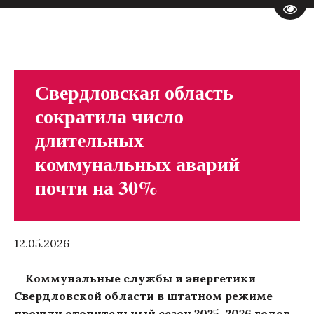
Пере
Свердловская область
сократила число
длительных
коммунальных аварий
почти на 30%
12.05.2026
Коммунальные службы и энергетики
Свердловской области в штатном режиме
прошли отопительный сезон 2025–2026 годов.