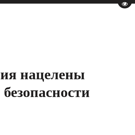
Пере
тия нацелены
 безопасности