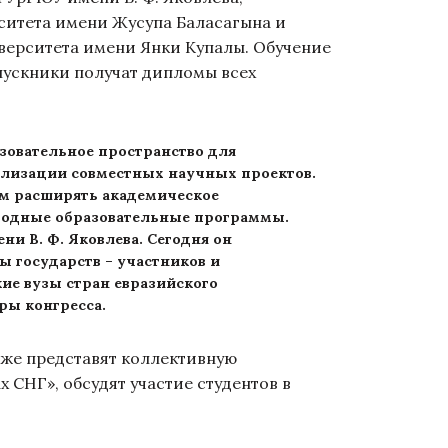
ситета имени Жусупа Баласагына и
верситета имени Янки Купалы. Обучение
ыпускники получат дипломы всех
овательное пространство для
ализации совместных научных проектов.
ам расширять академическое
родные образовательные программы.
и В. Ф. Яковлева. Сегодня он
 государств – участников и
кие вузы стран евразийского
оры конгресса.
же представят коллективную
СНГ», обсудят участие студентов в
.