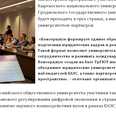
Кыргызского национального универ
Гродненского государственного уни
будет проходить в трех странах, а в
университетов-партнеров.
«Консорциум формирует единое образ
подготовки юридических кадров и ре
Такой формат позволяет университет
сотрудничество и развивать междуна
Консорциум создан на базе УрГЮУ имен
объединяет юридические университеты
наблюдателей ЕАЭС, а также партнерс
пространства», – отмечают организат
пийского общественного университета участники так
вового регулирования цифровой экономики в странах 
азвитие научного взаимодействия вузов в рамках ЕАЭС