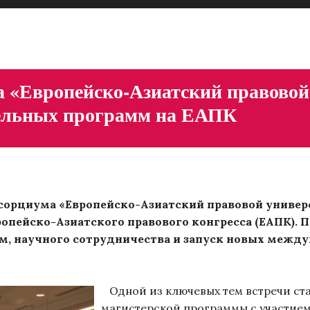
 «Европейско-Азиатский правовой 
тельных программ на ЕАПК
орциума «Европейско-Азиатский правовой универси
ропейско-Азиатского правового конгресса (ЕАПК). 
, научного сотрудничества и запуск новых между
Одной из ключевых тем встречи ста
магистерской программы с участием