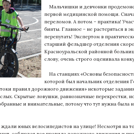
Мальчишки и девчонки продемонст
первой медицинской помощи. Сначал
переломов. А потом – практика! Уч
бинты. Главное – не растеряться в э
перепутать! Экспертом в практическ
старший фельдшер отделения скор
Красноуральской районной больницы
слову, очень строго оценивала конк
На станциях «Основы безопасности
которой был начальник отделения 
атоки правил дорожного движения» некоторые задания
лых. Скрытые ловушки, равнозначные перекрестки, нов
ранные и внимательные, потому что тут нужна была не 
ждали юных велосипедистов на улице! Несмотря на то,
ршрут, соблюдая все правила дорожного движения и п