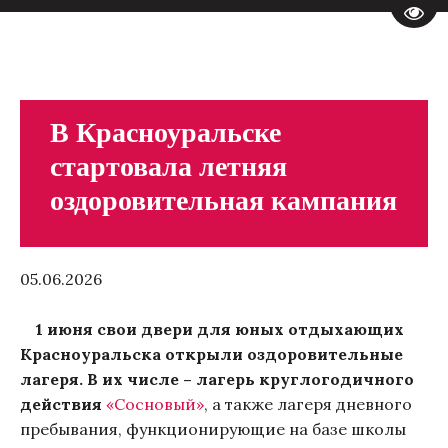
Пере
В Красноуральске
стартовала летняя
оздоровительная кампания
05.06.2026
1 июня свои двери для юных отдыхающих
Красноуральска открыли оздоровительные
лагеря. В их числе – лагерь круглогодичного
действия
«Сосновый»
, а также лагеря дневного
пребывания, функционирующие на базе школы