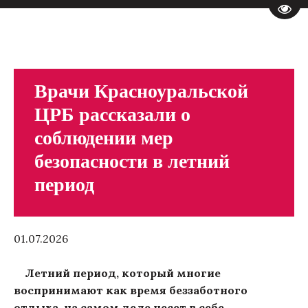
Пере
Врачи Красноуральской
ЦРБ рассказали о
соблюдении мер
безопасности в летний
период
01.07.2026
Летний период, который многие
воспринимают как время беззаботного
отдыха, на самом деле несет в себе