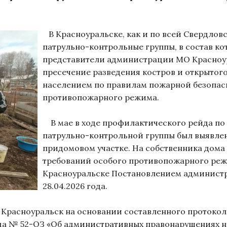
В Красноуральске, как и по всей Свердлов
патрульно-контрольные группы, в состав к
представители администрации МО Красноура
пресечение разведения костров и открытого
населением по правилам пожарной безопасн
противопожарного режима.
В мае в ходе профилактического рейда по
патрульно-контрольной группы был выявлен
придомовом участке. На собственника дома
требований особого противопожарного реж
Красноуральске Постановлением админист
28.04.2026 года.
расноуральск на основании составленного протокола,
ода № 52-ОЗ «Об административных правонарушениях н