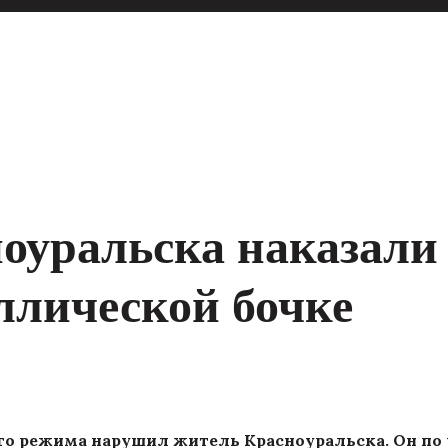
оуральска наказали 
ллической бочке
го режима нарушил житель Красноуральска. Он п