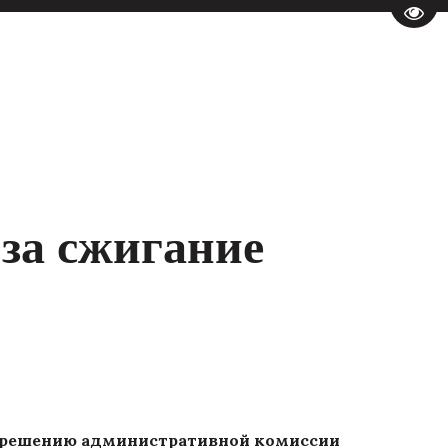
Пере
за сжигание
о решению административной комиссии