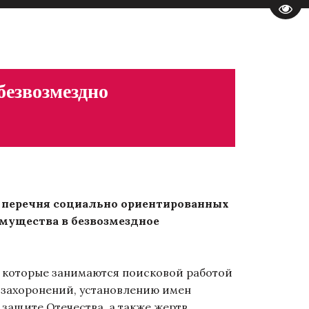
Пере
езвозмездно
и перечня социально ориентированных
мущества в безвозмездное
 которые занимаются поисковой работой
 захоронений, установлению имен
 защите Отечества, а также жертв