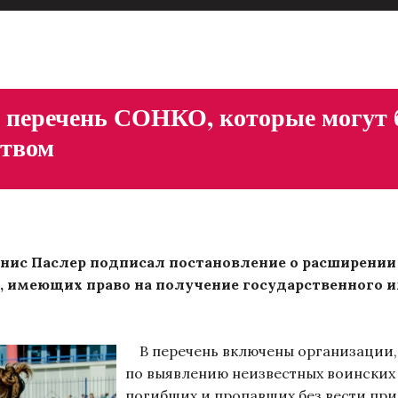
 перечень СОНКО, которые могут б
ством
енис Паслер подписал постановление о расширени
 имеющих право на получение государственного и
В перечень включены организации,
по выявлению неизвестных воинских
погибших и пропавших без вести при