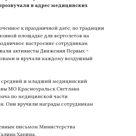
 прозвучали в адрес медицинских
ченное к праздничной дате, по традиции
ионной площадке для вертолетов на
аздничное настроение сотрудникам
авали активисты Движения Первых –
ловами и вручали каждому воздушный
 средний и младший медицинский
авы МО Красноуральск Светлана
рача по медицинской части
н. Они вручили награды сотрудникам
венным письмом Министерства
Галина Харина.