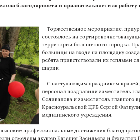
слова благодарности и признательности за работу
Торжественное мероприятие, приуро
состоялось на сортировочно-эвакуац
территории больничного городка. Пр
больницы на входе на площадку созд
ребята приветствовали их теплыми с
шарик.
С наступающим праздником врачей,
персонал поздравили заместитель гл
Селиванова и заместитель главного в
Красноуральской ЦРБ Сергей Фаткули
медицинского учреждения.
 высокие профессиональные достижения благодарст
ыли отмечены акушер Евгения Васильева и бухгалтер 