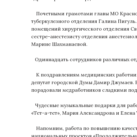
Почетными грамотами главы МО Красноу
туберкулезного отделения Галина Пигуль
помещений хирургического отделения Св
сестре-анестезисту отделения анестезио
Марине Шахманаевой.
Одиннадцать сотрудников различных отд
К поздравлениям медицинских работнико
депутат городской Думы Дамир Джумаев. 
порадовали медработников сладкими подарк
Чудесные музыкальные подарки для раб
«Тет-а-тет», Мария Александрова и Елен
Напомним, работа по повышению качеств
национальных проектов «Продолжительная