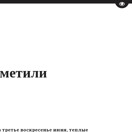
Пере
тметили
третье воскресенье июня, теплые