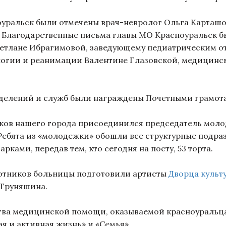
ральск были отмечены врач-невролог Ольга Карташ
. Благодарственные письма главы МО Красноуральск б
етлане Ибрагимовой, заведующему педиатрическим о
логии и реанимации Валентине Глазовской, медицинск
елений и служб были награждены Почетными грамота
в нашего города присоединился председатель моло
Ребята из «молодежки» обошли все структурные подра
ами, передав тем, кто сегодня на посту, 53 торта.
отников больницы подготовили артисты
Дворца культ
а Труняшина.
а медицинской помощи, оказываемой красноуральцам
 и активная жизнь» и «Семья».