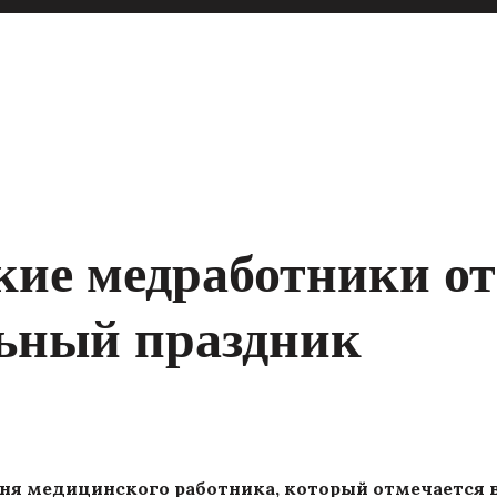
кие медработники о
ьный праздник
я медицинского работника, который отмечается в 