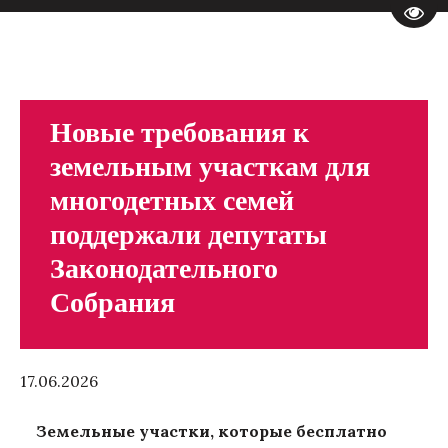
Пере
Новые требования к
земельным участкам для
многодетных семей
поддержали депутаты
Законодательного
Собрания
17.06.2026
Земельные участки, которые бесплатно