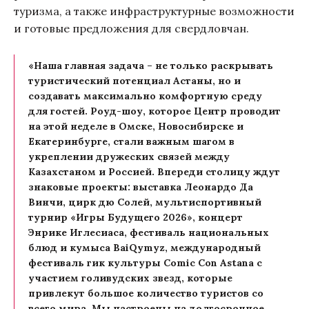
туризма, а также инфраструктурные возможности
и готовые предложения для свердловчан.
«Наша главная задача – не только раскрывать
туристический потенциал Астаны, но и
создавать максимально комфортную среду
для гостей. Роуд-шоу, которое Центр проводит
на этой неделе в Омске, Новосибирске и
Екатеринбурге, стали важным шагом в
укреплении дружеских связей между
Казахстаном и Россией. Впереди столицу ждут
знаковые проекты: выставка Леонардо Да
Винчи, цирк дю Солей, мультиспортивный
турнир «Игры Будущего 2026», концерт
Энрике Иглесиаса, фестиваль национальных
блюд и кумыса BaiQymyz, международный
фестиваль гик культуры Comic Con Astana с
участием голивудских звезд, которые
привлекут большое количество туристов со
всего мира. Мы настроены на долгосрочное