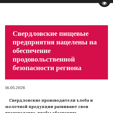
Пере
Свердловские пищевые
предприятия нацелены на
обеспечение
продовольственной
безопасности региона
16.05.2026
Свердловские производители хлеба и
молочной продукции развивают свои
производства, чтобы обеспечить